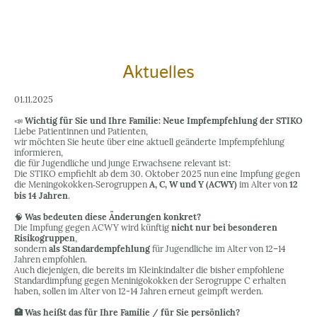
Aktuelles
01.11.2025
📣
Wichtig für Sie und Ihre Familie: Neue Impfe­mpfehlung der STIKO
Liebe Patientinnen und Patienten,
wir möchten Sie heute über eine aktuell geänderte Impfe­mpfehlung
informieren,
die für Jugendliche und junge Erwachsene relevant ist:
Die STIKO empfiehlt ab dem 30. Oktober 2025 nun eine Impfung gegen
die Meningokokken‐Serogruppen
A, C, W und Y (ACWY)
im Alter von
12
bis 14 Jahren
.
🧠
Was bedeuten diese Änderungen konkret?
Die Impfung gegen ACWY wird künftig
nicht nur bei besonderen
Risikogruppen
,
sondern
als Standardempfehlung
für Jugendliche im Alter von 12–14
Jahren empfohlen.
Auch diejenigen, die bereits im Kleinkindalter die bisher empfohlene
Standardimpfung gegen Meninigokokken der Serogruppe C erhalten
haben, sollen im Alter von 12-14 Jahren erneut geimpft werden.
🏥 Was heißt das für Ihre Familie / für Sie persönlich?